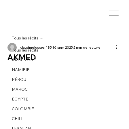
Tous les récits
claudinelussier185
16 janv. 2025
2 min de lecture
Tous les récits
AKMED
ARGENTINE
NAMIBIE
PÉROU
MAROC
ÉGYPTE
COLOMBIE
CHILI
LES STAN