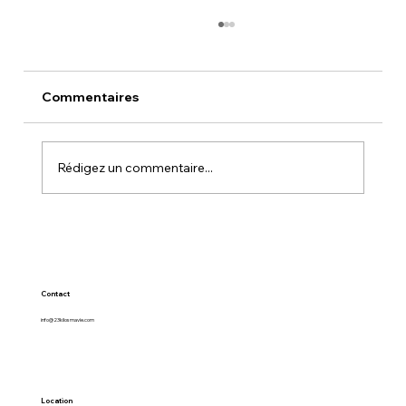
Commentaires
L’ATTAQUE AU HENNÉ
Rédigez un commentaire...
Contact
info@23kilosmavie.com
Location