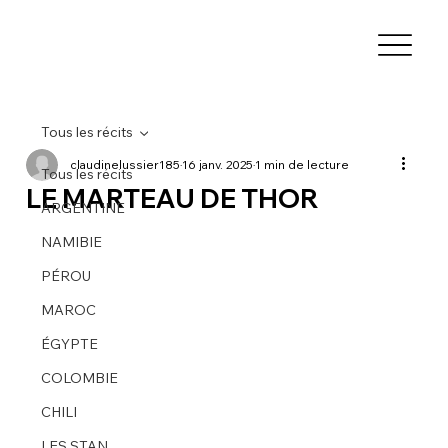
Tous les récits
claudinelussier185
16 janv. 2025
1 min de lecture
Tous les récits
LE MARTEAU DE THOR
ARGENTINE
NAMIBIE
PÉROU
MAROC
ÉGYPTE
COLOMBIE
CHILI
LES STAN