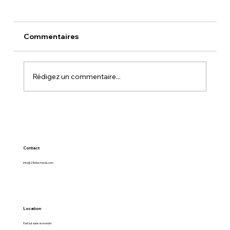
Commentaires
OSLO
Rédigez un commentaire...
Contact
info@23kilosmavie.com
Location
Partout dans le monde !