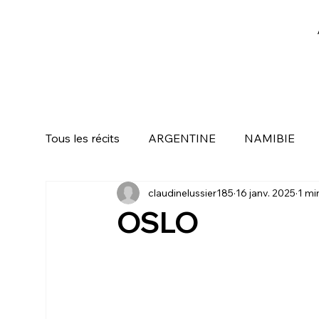
Tous les récits
ARGENTINE
NAMIBIE
claudinelussier185
16 janv. 2025
1 mi
KUALA LUMPUR ( MALAISIE )
SINGAP
OSLO