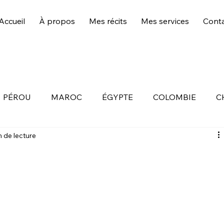
Accueil
À propos
Mes récits
Mes services
Cont
PÉROU
MAROC
ÉGYPTE
COLOMBIE
C
n de lecture
OUR