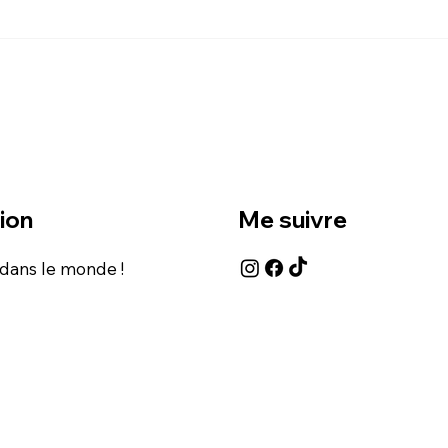
MARTEAU DE THOR
LE CIMETIÈRE DE
FERAILLES D'IVA
BASTNAS
ion
Me suivre
 dans le monde !