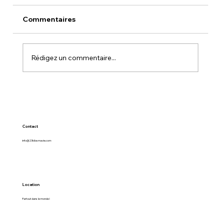
Commentaires
Rédigez un commentaire...
ÊTRE SUR LA "BLACK LIST" DU
TEMPLE TAMAN PULE
Contact
info@23kilosmavie.com
Location
Partout dans le monde !