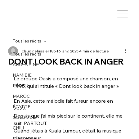
Tous les récits
claudinelussier185
16 janv. 2025
4 min de lecture
Tous les récits
DONT LOOK BACK IN ANGER
ARGENTINE
NAMIBIE
Le groupe Oasis a composé une chanson, en 
PÉROU
1995, qui s’intitule « Dont look back in anger ». 
MAROC
En Asie, cette mélodie fait fureur, encore en 
ÉGYPTE
2022. 
Depuis que j’ai mis pied sur le continent, elle me 
COLOMBIE
suit, PARTOUT. 
CHILI
Quand j’étais à Kuala Lumpur, c’était la musique 
d’ascenseur. 
LES STAN