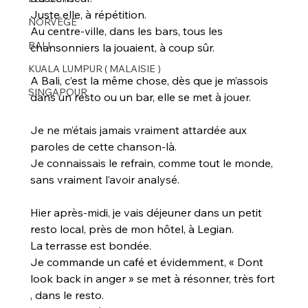
Juste elle, à répétition. 
NORVÈGE
Au centre-ville, dans les bars, tous les 
BALI
chansonniers la jouaient, à coup sûr.
KUALA LUMPUR ( MALAISIE )
A Bali, c’est la même chose, dès que je m’assois 
SINGAPOUR
dans un resto ou un bar, elle se 
met à jouer. 
Je ne m’étais jamais vraiment attardée aux 
paroles de cette chanson-là. 
Je connaissais le refrain, comme tout le monde, 
sans vraiment l’avoir analysé.
Hier après-midi, je vais déjeuner dans un petit 
resto local, près de mon hôtel, à Legian. 
La terrasse est bondée. 
Je commande un café et évidemment, « Dont 
look back in anger » se met à résonner, très fort 
, dans le resto. 