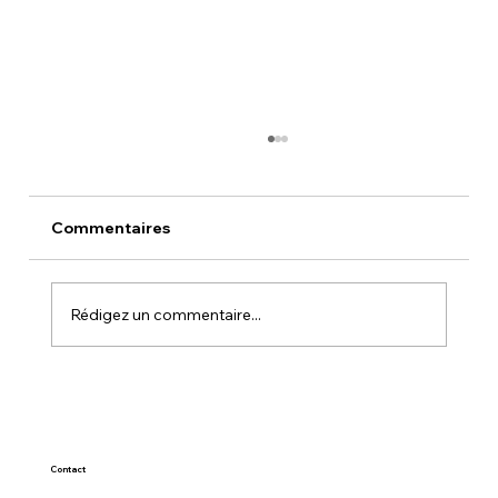
Commentaires
Rédigez un commentaire...
LA FOIS OÙ KARINE S'EST PISSÉE
DESSUS SUR PICCADILLY ROAD ( et
que j'ai ri fort )
Contact