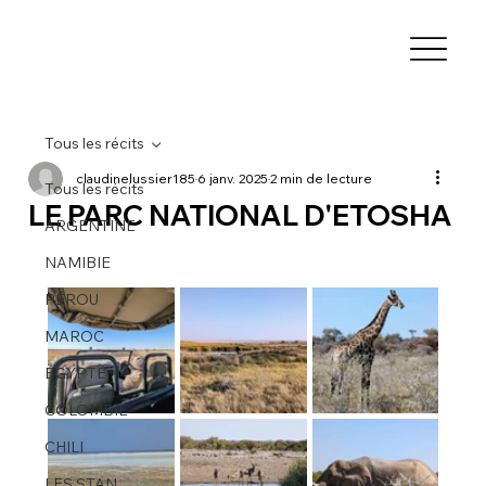
Tous les récits
claudinelussier185
6 janv. 2025
2 min de lecture
Tous les récits
LE PARC NATIONAL D'ETOSHA
ARGENTINE
NAMIBIE
PÉROU
MAROC
ÉGYPTE
COLOMBIE
CHILI
LES STAN