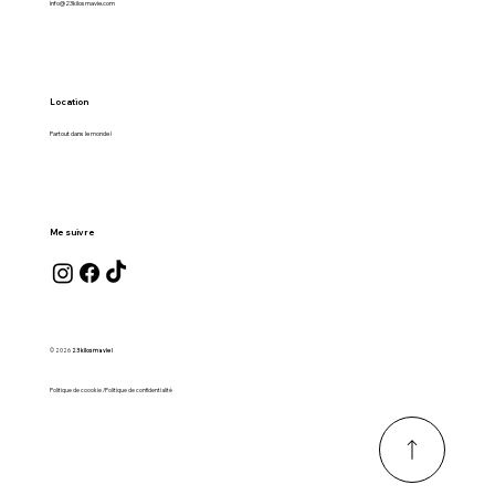
info@23kilosmavie.com
Location
Partout dans le monde !
Me suivre
© 2026
23 kilos ma vie !
Politique de coookie /Politique de confidentialité