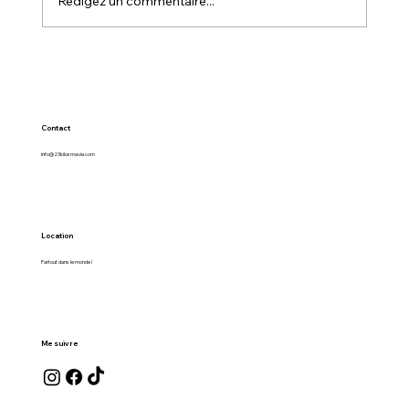
Rédigez un commentaire...
Contact
info@23kilosmavie.com
Location
Partout dans le monde !
Me suivre