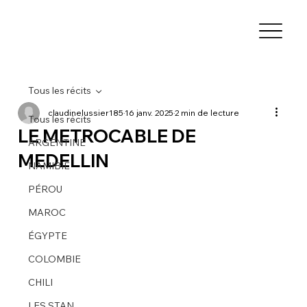
Tous les récits
claudinelussier185
16 janv. 2025
2 min de lecture
Tous les récits
LE METROCABLE DE
ARGENTINE
MEDELLIN
NAMIBIE
PÉROU
MAROC
ÉGYPTE
COLOMBIE
CHILI
LES STAN