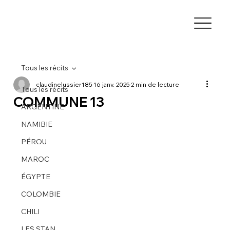
Tous les récits
claudinelussier185
16 janv. 2025
2 min de lecture
Tous les récits
COMMUNE 13
ARGENTINE
NAMIBIE
PÉROU
MAROC
ÉGYPTE
COLOMBIE
CHILI
LES STAN