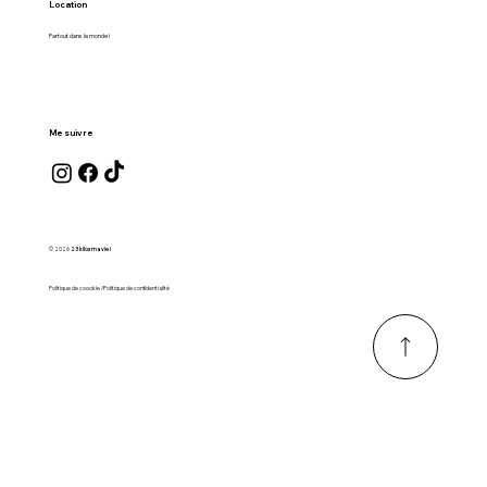
Location
Partout dans le monde !
Me suivre
© 2026
23 kilos ma vie !
Politique de coookie /Politique de confidentialité