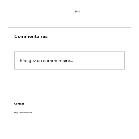
Commentaires
TORRE DEL CALI
Rédigez un commentaire...
Contact
info@23kilosmavie.com