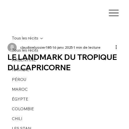
Tous les récits
claudinelussier185
16 janv. 2025
1 min de lecture
Tous les récits
LE LANDMARK DU TROPIQUE
ARGENTINE
DU CAPRICORNE
NAMIBIE
PÉROU
MAROC
ÉGYPTE
COLOMBIE
CHILI
LES STAN