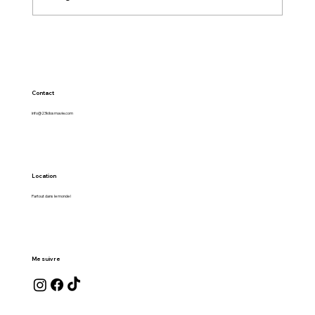
Contact
info@23kilosmavie.com
Location
Partout dans le monde !
Me suivre