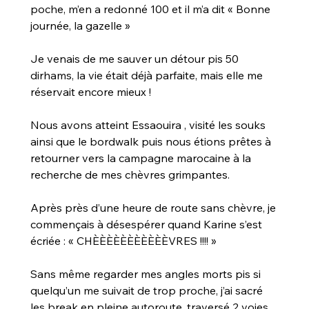
poche, m’en a redonné 100 et il m’a dit « Bonne 
journée, la gazelle »
Je venais de me sauver un détour pis 50 
dirhams, la vie était déjà parfaite, mais elle me 
réservait encore mieux !
Nous avons atteint Essaouira , visité les souks 
ainsi que le bordwalk puis nous étions prêtes à 
retourner vers la campagne marocaine à la 
recherche de mes chèvres grimpantes.
Après près d’une heure de route sans chèvre, je 
commençais à désespérer quand Karine s’est 
écriée : « CHÈÈÈÈÈÈÈÈÈÈÈVRES !!!! »
Sans même regarder mes angles morts pis si 
quelqu’un me suivait de trop proche, j’ai sacré 
les break en pleine autoroute, traversé 2 voies 