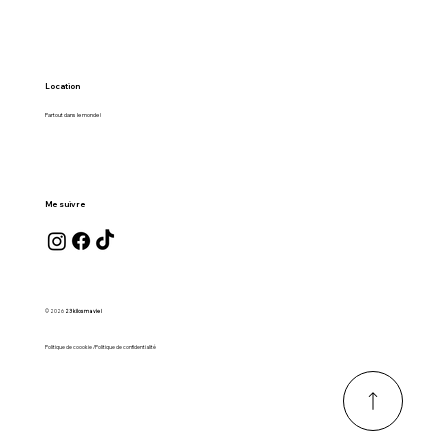
Location
Partout dans le monde !
Me suivre
© 2026
23 kilos ma vie !
Politique de coookie /Politique de confidentialité