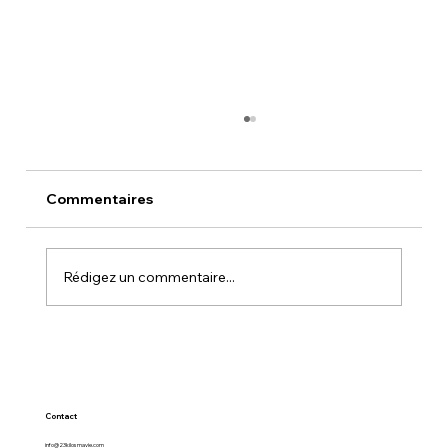
Commentaires
Rédigez un commentaire...
DÉTENTION À L'AÉROPORT MENARA
Contact
info@23kilosmavie.com