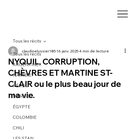
Tous les récits
claudinelussier185
16 janv. 2025
4 min de lecture
Tous les récits
NYQUIL, CORRUPTION,
ARGENTINE
CHÈVRES ET MARTINE ST-
NAMIBIE
CLAIR ou le plus beau jour de
PÉROU
ma vie.
MAROC
ÉGYPTE
COLOMBIE
CHILI
LES STAN