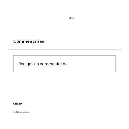
Commentaires
Rédigez un commentaire...
CRIOLLA COOKING AND WINE
Contact
info@23kilosmavie.com