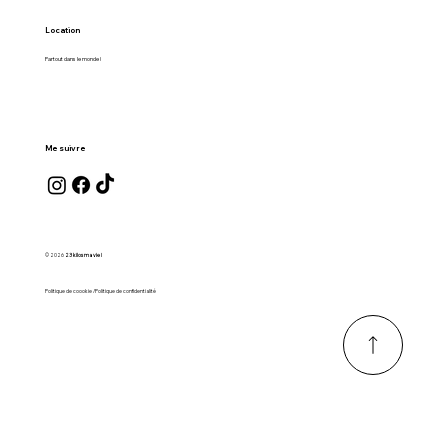
Location
Partout dans le monde !
Me suivre
© 2026
23 kilos ma vie !
Politique de coookie /Politique de confidentialité