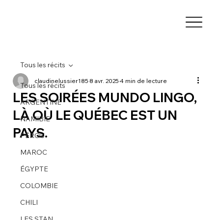
Tous les récits
claudinelussier185
8 avr. 2025
4 min de lecture
Tous les récits
LES SOIRÉES MUNDO LINGO,
ARGENTINE
LÀ OÙ LE QUÉBEC EST UN
NAMIBIE
PAYS.
PÉROU
MAROC
ÉGYPTE
COLOMBIE
CHILI
LES STAN