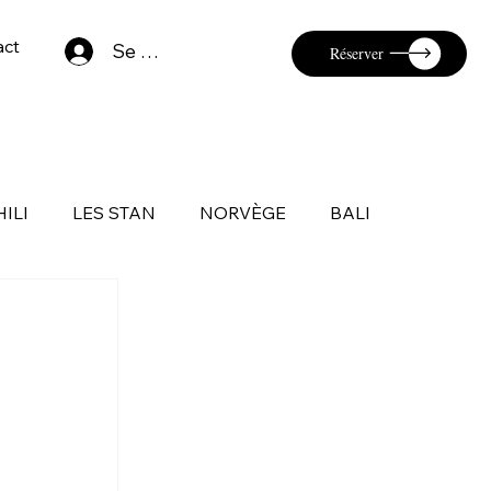
act
Se connecter
Réserver
HILI
LES STAN
NORVÈGE
BALI