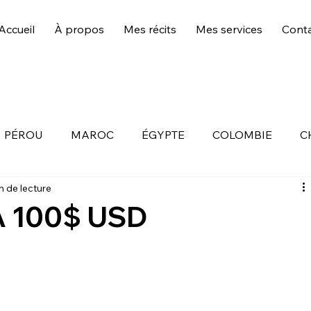
Accueil
À propos
Mes récits
Mes services
Cont
PÉROU
MAROC
ÉGYPTE
COLOMBIE
C
n de lecture
OUR
À 100$ USD