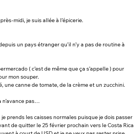
ès-midi, je suis allée à l’épicerie.
 depuis un pays étranger qu’il n’y a pas de routine à 
rmercado ( c’est de même que ça s’appelle ) pour 
our mon souper.
é, une canne de tomate, de la crème et un zucchini.
a n’avance pas…
e, je prends les caisses normales puisque je dois passer 
ant de quitter le 25 février prochain vers le Costa Rica,
vent à court de USD et je ne veux pas rester prise 