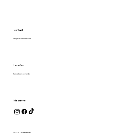
NYQUIL, CORRUPTION, CHÈVRES ET
MARTINE ST-CLAIR ou le plus beau
jour de ma vie.
Contact
info@23kilosmavie.com
Location
Partout dans le monde !
Me suivre
© 2026
23 kilos ma vie !