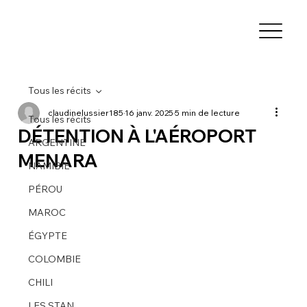
Tous les récits
claudinelussier185
16 janv. 2025
5 min de lecture
Tous les récits
DÉTENTION À L'AÉROPORT
ARGENTINE
MENARA
NAMIBIE
PÉROU
MAROC
ÉGYPTE
COLOMBIE
CHILI
LES STAN