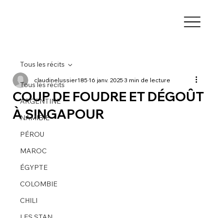
Tous les récits
claudinelussier185
16 janv. 2025
3 min de lecture
Tous les récits
COUP DE FOUDRE ET DÉGOÛT
ARGENTINE
À SINGAPOUR
NAMIBIE
PÉROU
MAROC
ÉGYPTE
COLOMBIE
CHILI
LES STAN