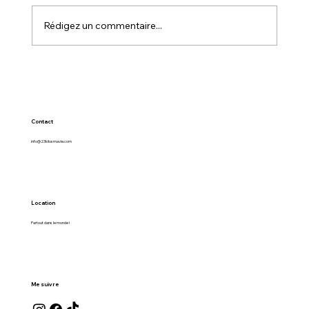
SINGAPOUR
Rédigez un commentaire...
Contact
info@23kilosmavie.com
Location
Partout dans le monde !
Me suivre