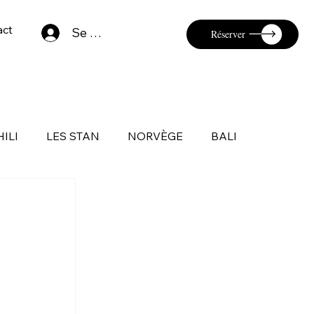
act
Se connecter
Réserver
HILI
LES STAN
NORVÈGE
BALI