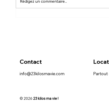
Rédigez un commentaire...
RÉTROSPECTIVE ET
LE
ROBERTO
TRO
CA
Contact
Locat
info@23kilosmavie.com
Partout
© 2026
23 kilos ma vie !