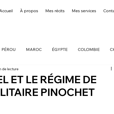
Accueil
À propos
Mes récits
Mes services
Cont
PÉROU
MAROC
ÉGYPTE
COLOMBIE
C
n de lecture
OUR
L ET LE RÉGIME DE
LITAIRE PINOCHET