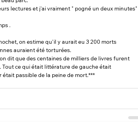
 beau parc. 
eurs lectures et j'ai vraiment " pogné un deux minutes"
mps 
.
ochet, on estime qu'il y aurait eu 3 200 morts 
nnes auraient été torturées.
n dit que des centaines de milliers de livres furent 
 Tout ce qui était littérature de gauche était 
 était passible de la peine de mort.***