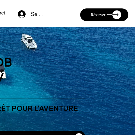
act
Se connecter
Réserver
DB
V
RÊT POUR L'AVENTURE