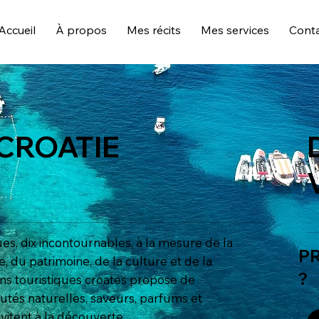
Accueil
À propos
Mes récits
Mes services
Cont
 CROATIE
ques, dix incontournables, à la mesure de la
P
e, du patrimoine, de la culture et de la
?
ns touristiques croates propose de
autés naturelles, saveurs, parfums et
vitent à la découverte.