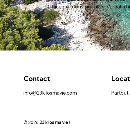
Office du tourisme :
https://croatia.hr
Contact
Locat
info@23kilosmavie.com
Partout
© 2026
23 kilos ma vie !