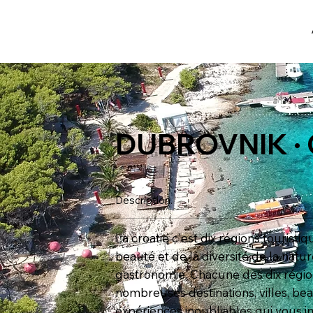
DUBROVNIK ·
Description.
La croatie c'est dix régions touristi
beauté et de la diversité de la natur
gastronomie. Chacune des dix régio
nombreuses destinations, villes, be
expériences inoubliables qui vous in